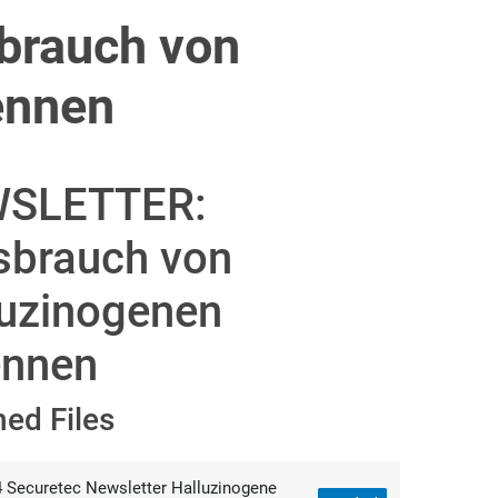
rauch von
ennen
SLETTER:
sbrauch von
luzinogenen
ennen
hed Files
 Securetec Newsletter Halluzinogene