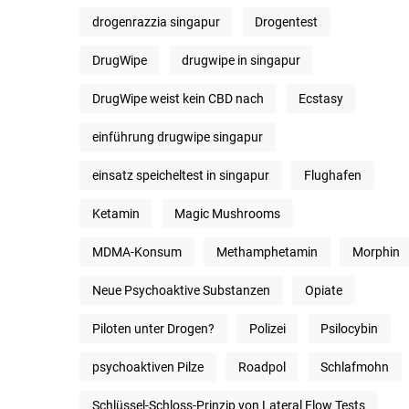
drogenrazzia singapur
Drogentest
DrugWipe
drugwipe in singapur
DrugWipe weist kein CBD nach
Ecstasy
einführung drugwipe singapur
einsatz speicheltest in singapur
Flughafen
Ketamin
Magic Mushrooms
MDMA-Konsum
Methamphetamin
Morphin
Neue Psychoaktive Substanzen
Opiate
Piloten unter Drogen?
Polizei
Psilocybin
psychoaktiven Pilze
Roadpol
Schlafmohn
Schlüssel-Schloss-Prinzip von Lateral Flow Tests