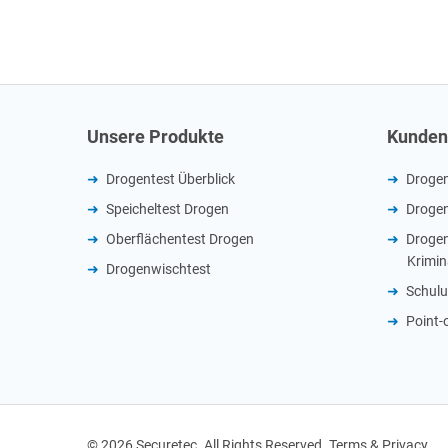
Unsere Produkte
Kunden
Drogentest Überblick
Drogenv
Speicheltest Drogen
Drogen
Oberflächentest Drogen
Drogen
Krimin
Drogenwischtest
Schul
Point-
© 2026 Securetec. All Rights Reserved. Terms & Privacy.