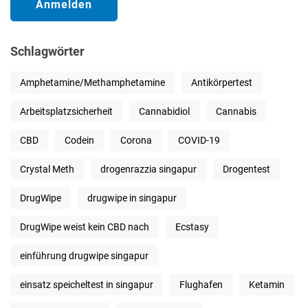
Schlagwörter
Amphetamine/Methamphetamine
Antikörpertest
Arbeitsplatzsicherheit
Cannabidiol
Cannabis
CBD
Codein
Corona
COVID-19
Crystal Meth
drogenrazzia singapur
Drogentest
DrugWipe
drugwipe in singapur
DrugWipe weist kein CBD nach
Ecstasy
einführung drugwipe singapur
einsatz speicheltest in singapur
Flughafen
Ketamin