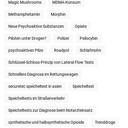
Magic Mushrooms
MDMA-Konsum
Methamphetamin
Morphin
Neue Psychoaktive Substanzen
Opiate
Piloten unter Drogen?
Polizei
Psilocybin
psychoaktiven Pilze
Roadpol
Schlafmohn
Schlüssel-Schloss-Prinzip von Lateral Flow Tests
Schnellere Diagnose im Rettungswagen
securetec speicheltest in asien
Speicheltest
Speicheltests im Straßenverkehr
Speicheltests zur Diagnose beim Notarzteinsatz
synthetische und halbsynthetische Opioide
Trenddroge