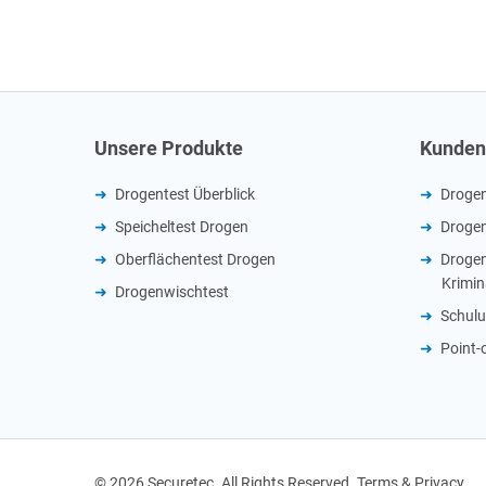
Unsere Produkte
Kunden
Drogentest Überblick
Drogenv
Speicheltest Drogen
Drogen
Oberflächentest Drogen
Drogen
Krimin
Drogenwischtest
Schul
Point-
© 2026 Securetec. All Rights Reserved. Terms & Privacy.