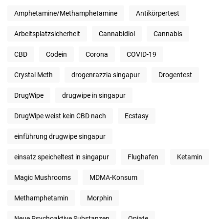
Amphetamine/Methamphetamine
Antikörpertest
Arbeitsplatzsicherheit
Cannabidiol
Cannabis
CBD
Codein
Corona
COVID-19
Crystal Meth
drogenrazzia singapur
Drogentest
DrugWipe
drugwipe in singapur
DrugWipe weist kein CBD nach
Ecstasy
einführung drugwipe singapur
einsatz speicheltest in singapur
Flughafen
Ketamin
Magic Mushrooms
MDMA-Konsum
Methamphetamin
Morphin
Neue Psychoaktive Substanzen
Opiate