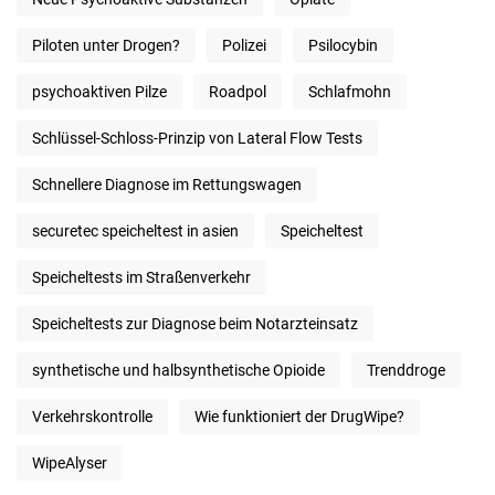
Piloten unter Drogen?
Polizei
Psilocybin
psychoaktiven Pilze
Roadpol
Schlafmohn
Schlüssel-Schloss-Prinzip von Lateral Flow Tests
Schnellere Diagnose im Rettungswagen
securetec speicheltest in asien
Speicheltest
Speicheltests im Straßenverkehr
Speicheltests zur Diagnose beim Notarzteinsatz
synthetische und halbsynthetische Opioide
Trenddroge
Verkehrskontrolle
Wie funktioniert der DrugWipe?
WipeAlyser