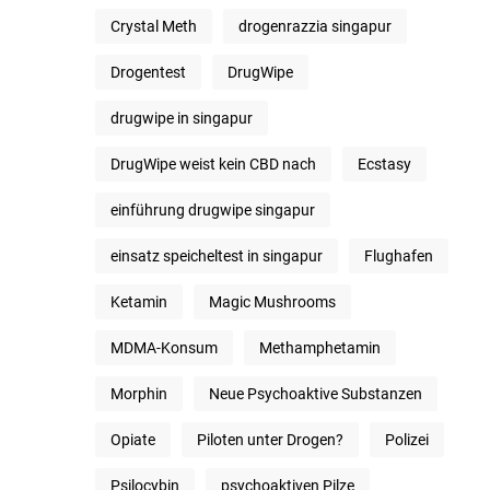
Crystal Meth
drogenrazzia singapur
Drogentest
DrugWipe
drugwipe in singapur
DrugWipe weist kein CBD nach
Ecstasy
einführung drugwipe singapur
einsatz speicheltest in singapur
Flughafen
Ketamin
Magic Mushrooms
MDMA-Konsum
Methamphetamin
Morphin
Neue Psychoaktive Substanzen
Opiate
Piloten unter Drogen?
Polizei
Psilocybin
psychoaktiven Pilze