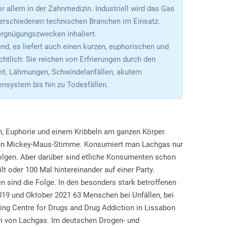
r allem in der Zahnmedizin. Industriell wird das Gas
 verschiedenen technischen Branchen im Einsatz.
ergnügungszwecken inhaliert.
nd, es liefert auch einen kurzen, euphorischen und
tlich: Sie reichen von Erfrierungen durch den
t, Lähmungen, Schwindelanfällen, akutem
nsystem bis hin zu Todesfällen.
, Euphorie und einem Kribbeln am ganzen Körper.
higen Mickey-Maus-Stimme. Konsumiert man Lachgas nur
 Folgen. Aber darüber sind etliche Konsumenten schon
ilt oder 100 Mal hintereinander auf einer Party.
en sind die Folge. In den besonders stark betroffenen
019 und Oktober 2021 63 Menschen bei Unfällen, bei
g Centre for Drugs and Drug Addiction in Lissabon
m von Lachgas. Im deutschen Drogen- und