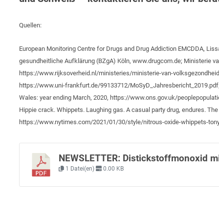
Quellen:
European Monitoring Centre for Drugs and Drug Addiction EMCDDA, Lis
gesundheitliche Aufklärung (BZgA) Köln, www.drugcom.de; Ministerie va
https://www.rijksoverheid.nl/ministeries/ministerie-van-volksgezondheid-
https://www.uni-frankfurt.de/99133712/MoSyD_Jahresbericht_2019.pdf; O
Wales: year ending March, 2020, https://www.ons.gov.uk/peoplepopulati
Hippie crack. Whippets. Laughing gas. A casual party drug, endures. Th
https://www.nytimes.com/2021/01/30/style/nitrous-oxide-whippets-tony
NEWSLETTER: Distickstoffmonoxid mi
1 Datei(en)
0.00 KB