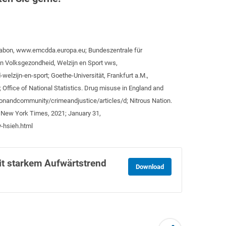
sabon, www.emcdda.europa.eu; Bundeszentrale für
n Volksgezondheid, Welzijn en Sport vws,
welzijn-en-sport; Goethe-Universität, Frankfurt a.M.,
ffice of National Statistics. Drug misuse in England and
onandcommunity/crimeandjustice/articles/d; Nitrous Nation.
e New York Times, 2021; January 31,
-hsieh.html
t starkem Aufwärtstrend
Download