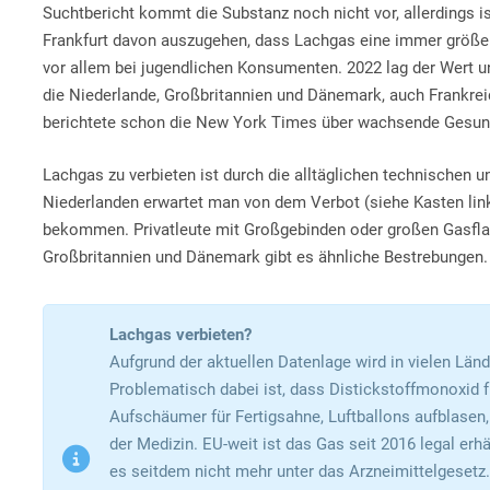
Suchtbericht kommt die Substanz noch nicht vor, allerdings ist 
Frankfurt davon auszugehen, dass Lachgas eine immer größere
vor allem bei jugendlichen Konsumenten. 2022 lag der Wert un
die Niederlande, Großbritannien und Dänemark, auch Frankrei
berichtete schon die New York Times über wachsende Gesu
Lachgas zu verbieten ist durch die alltäglichen technischen
Niederlanden erwartet man von dem Verbot (siehe Kasten links
bekommen. Privatleute mit Großgebinden oder großen Gasflasc
Großbritannien und Dänemark gibt es ähnliche Bestrebungen.
Lachgas verbieten?
Aufgrund der aktuellen Datenlage wird in vielen Län
Problematisch dabei ist, dass Distickstoffmonoxid 
Aufschäumer für Fertigsahne, Luftballons aufblasen
der Medizin. EU-weit ist das Gas seit 2016 legal erhä
es seitdem nicht mehr unter das Arzneimittelgesetz