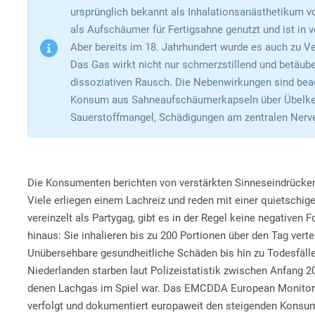
ursprünglich bekannt als Inhalationsanästhetikum vo
als Aufschäumer für Fertigsahne genutzt und ist in
Aber bereits im 18. Jahrhundert wurde es auch zu V
Das Gas wirkt nicht nur schmerzstillend und betäube
dissoziativen Rausch. Die Nebenwirkungen sind beach
Konsum aus Sahneaufschäumerkapseln über Übelkei
Sauerstoffmangel, Schädigungen am zentralen Nerve
Die Konsumenten berichten von verstärkten Sinneseindrücken
Viele erliegen einem Lachreiz und reden mit einer quietsc
vereinzelt als Partygag, gibt es in der Regel keine negativen
hinaus: Sie inhalieren bis zu 200 Portionen über den Tag verte
Unübersehbare gesundheitliche Schäden bis hin zu Todesfäll
Niederlanden starben laut Polizeistatistik zwischen Anfang 2
denen Lachgas im Spiel war. Das EMCDDA European Monitorin
verfolgt und dokumentiert europaweit den steigenden Konsu