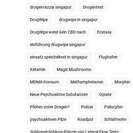
drogenrazzia singapur
Drogentest
DrugWipe
drugwipe in singapur
DrugWipe weist kein CBD nach
Ecstasy
einführung drugwipe singapur
einsatz speicheltest in singapur
Flughafen
Ketamin
Magic Mushrooms
MDMA-Konsum
Methamphetamin
Morphin
Neue Psychoaktive Substanzen
Opiate
Piloten unter Drogen?
Polizei
Psilocybin
psychoaktiven Pilze
Roadpol
Schlafmohn
Schlüssel-Schloss-Prinzip von Lateral Flow Tests