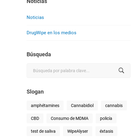
Noticias
Noticias
DrugWipe en los medios
Búsqueda
Search
for:
Slogan
amphétamines
Cannabidiol
cannabis
CBD
Consumo de MDMA
policía
test de saliva
WipeAlyser
éxtasis