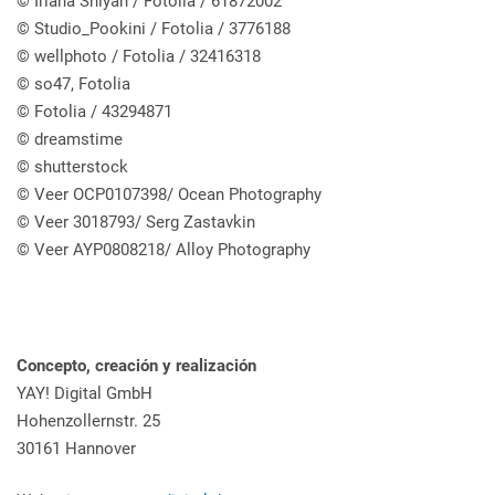
© Iriana Shiyan / Fotolia / 61872002
© Studio_Pookini / Fotolia / 3776188
© wellphoto / Fotolia / 32416318
© so47, Fotolia
© Fotolia / 43294871
© dreamstime
© shutterstock
© Veer OCP0107398/ Ocean Photography
© Veer 3018793/ Serg Zastavkin
© Veer AYP0808218/ Alloy Photography
Concepto, creación y realización
YAY! Digital GmbH
Hohenzollernstr. 25
30161 Hannover