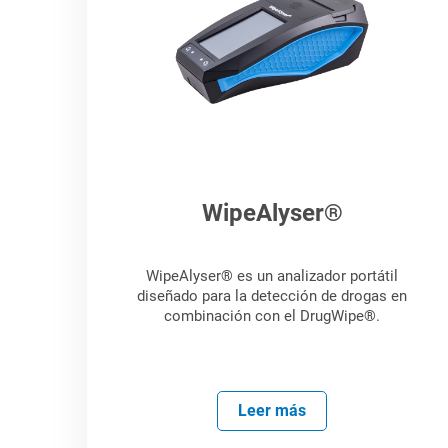
WipeAlyser®
WipeAlyser® es un analizador portátil
diseñado para la detección de drogas en
combinación con el DrugWipe®.
Leer más