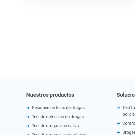
Nuestros productos
Soluci
Resumen de tests de drogas
Test to
policía
Test de detección de drogas
Contro
Test de drogas con saliva
Drogas
Test de drogas en superficies