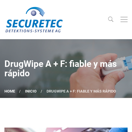
Searc
Securetec Detektions-Systeme AG
DrugWipe A + F: fiable y más
rápido
HOME
INICIO
DRUGWIPE A + F: FIABLE Y MÁS RÁPIDO