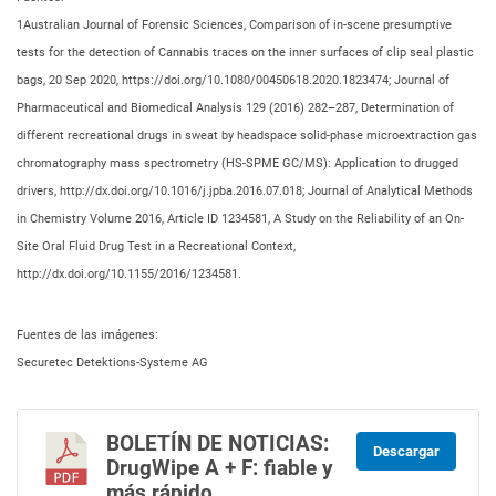
1Australian Journal of Forensic Sciences, Comparison of in-scene presumptive
tests for the detection of Cannabis traces on the inner surfaces of clip seal plastic
bags, 20 Sep 2020, https://doi.org/10.1080/00450618.2020.1823474; Journal of
Pharmaceutical and Biomedical Analysis 129 (2016) 282–287, Determination of
different recreational drugs in sweat by headspace solid-phase microextraction gas
chromatography mass spectrometry (HS-SPME GC/MS): Application to drugged
drivers, http://dx.doi.org/10.1016/j.jpba.2016.07.018; Journal of Analytical Methods
in Chemistry Volume 2016, Article ID 1234581, A Study on the Reliability of an On-
Site Oral Fluid Drug Test in a Recreational Context,
http://dx.doi.org/10.1155/2016/1234581.
Fuentes de las imágenes:
Securetec Detektions-Systeme AG
BOLETÍN DE NOTICIAS:
Descargar
DrugWipe A + F: fiable y
más rápido