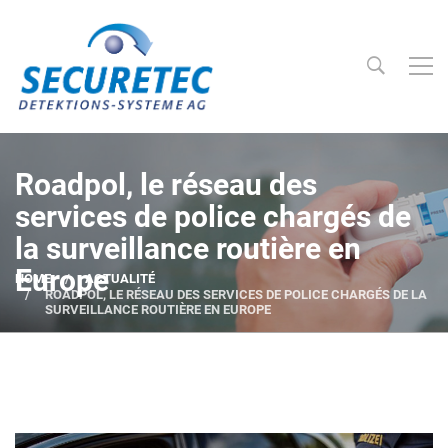
Searc
Securetec Detektions-Systeme AG
Roadpol, le réseau des
services de police chargés de
la surveillance routière en
Europe
HOME
ACTUALITÉ
ROADPOL, LE RÉSEAU DES SERVICES DE POLICE CHARGÉS DE LA
SURVEILLANCE ROUTIÈRE EN EUROPE