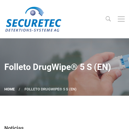
Searc
Securetec Detektions-Systeme AG
Folleto DrugWipe® 5 S (EN)
HOME
FOLLETO DRUGWIPE® 5 S (EN)
Noticias