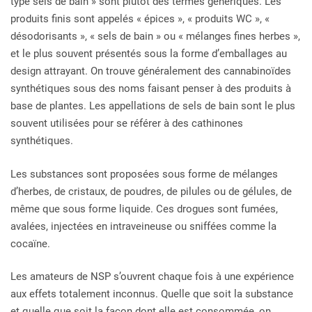
type sels de bain » sont plutôt des termes génériques. Les
produits finis sont appelés « épices », « produits WC », «
désodorisants », « sels de bain » ou « mélanges fines herbes »,
et le plus souvent présentés sous la forme d’emballages au
design attrayant. On trouve généralement des cannabinoïdes
synthétiques sous des noms faisant penser à des produits à
base de plantes. Les appellations de sels de bain sont le plus
souvent utilisées pour se référer à des cathinones
synthétiques.
Les substances sont proposées sous forme de mélanges
d’herbes, de cristaux, de poudres, de pilules ou de gélules, de
même que sous forme liquide. Ces drogues sont fumées,
avalées, injectées en intraveineuse ou sniffées comme la
cocaïne.
Les amateurs de NSP s’ouvrent chaque fois à une expérience
aux effets totalement inconnus. Quelle que soit la substance
et quelle que soit la façon dont elle est consommée, on