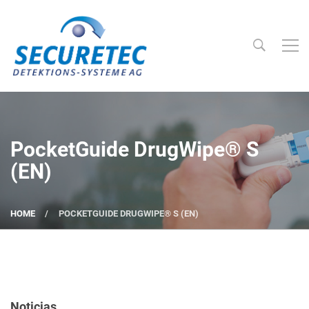
Searc
Securetec Detektions-Systeme AG
PocketGuide DrugWipe® S
(EN)
HOME
POCKETGUIDE DRUGWIPE® S (EN)
Noticias