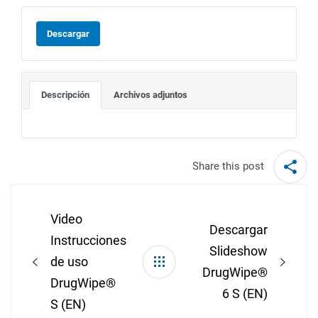
Descargar
Descripción
Archivos adjuntos
Share this post
Post
navigation
Video
Descargar
Instrucciones
Slideshow
de uso
DrugWipe®
DrugWipe®
6 S (EN)
S (EN)