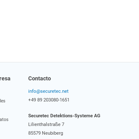
resa
Contacto
info@securetec.net
+49 89 203080-1651
les
Securetec
Detektions-Systeme AG
datos
Lilienthalstraße 7
85579 Neubiberg