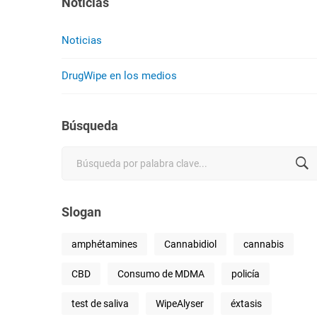
Noticias
Noticias
DrugWipe en los medios
Búsqueda
Search
for:
Slogan
amphétamines
Cannabidiol
cannabis
CBD
Consumo de MDMA
policía
test de saliva
WipeAlyser
éxtasis