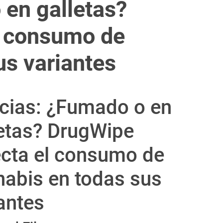
 en galletas?
l consumo de
us variantes
icias: ¿Fumado o en
letas? DrugWipe
ecta el consumo de
nabis en todas sus
antes