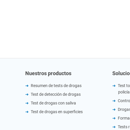
Nuestros productos
Soluci
Resumen de tests de drogas
Test to
policía
Test de detección de drogas
Contro
Test de drogas con saliva
Drogas
Test de drogas en superficies
Formac
Tests 