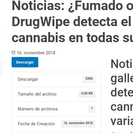
Noticias: ¿Fumado o
DrugWipe detecta e
cannabis en todas s
16. noviembre 2018
Not
Descargar
gal
Descargar
2206
det
Tamaño del archivo
0.00 KB
can
Número de archivos
1
vari
Fecha de Creación
16. noviembre 2018