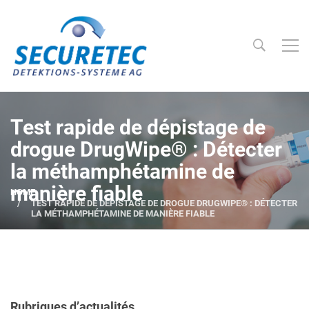
Searc
Securetec Detektions-Systeme AG
Test rapide de dépistage de
drogue DrugWipe® : Détecter
la méthamphétamine de
manière fiable
HOME
TEST RAPIDE DE DÉPISTAGE DE DROGUE DRUGWIPE® : DÉTECTER
LA MÉTHAMPHÉTAMINE DE MANIÈRE FIABLE
Rubriques d’actualités